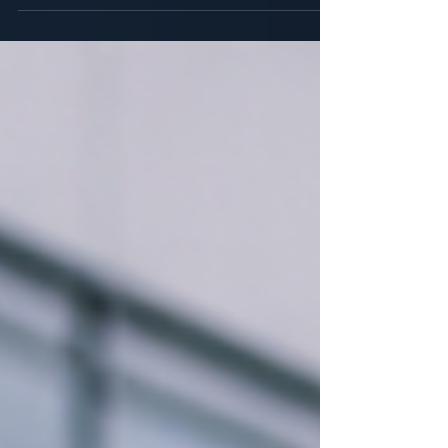
erfüllen: Unternehmen stehen in der Verantwortung,
gesetzliche Prüfpflichten für Anlagen, Aufzüge oder
Brandschutzsysteme rechtskonform zu erfüllen. Digitale
Lösungen wie MAQSIMA myFM unterstützen Betreiber
dabei, ihre Prüfpflichten zentral zu verwalten, Fristen
einzuhalten und Nachweise revisionssicher zu
dokumentieren – für mehr Effizienz, Sicherheit und
Compliance im Facility Management.