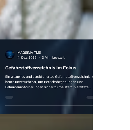
MAQSIMA TMS
4. Dez. 2025
2 Min. Lesezeit
Gefahrstoffverzeichnis im Fokus
Ein aktuelles und strukturiertes Gefahrstoffverzeichnis ist
heute unverzichtbar, um Betriebsbegehungen und
Behördenanforderungen sicher zu meistern. Veraltete
Listen oder fehlende Daten führen schnell zu Risiken und
Zeitdruck. Digitale Lösungen schaffen Transparenz, halten
Sicherheitsdaten aktuell und machen Unternehmen
jederzeit auskunftsfähig – für mehr Sicherheit und
Compliance.