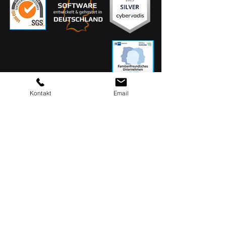
Kontakt
Email
MAQSIMA GmbH
Am TÜV 1
D-66280 Sulzbach
Zentrale: 06897 / 506 41
Support: 06897 / 506 42
info[at]maqsima.de