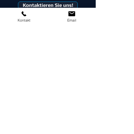
Kontaktieren Sie uns!
Kontakt
Email
Wir unterstützen unsere
Kunden bei komplexen,
fachlichen Anforderungen
LIMS im regulierten Umfeld