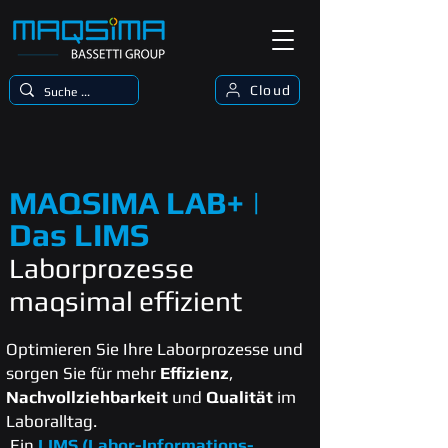
Cloud
MAQSIMA LAB+ |
Das LIMS
Laborprozesse
maqsimal effizient
Optimieren Sie Ihre
Laborprozesse und
sorgen Sie für mehr
Effizienz
,
Nachvollziehbarkeit
und
Qualität
im
Laboralltag.
Ein
LIMS (Labor-Informations-