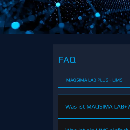
FAQ
MAQSIMA LAB PLUS - LIMS
Was ist MAQSIMA LAB+
MAQSIMA LAB+ ist ein modula
dem sich Laborprozesse vollstä