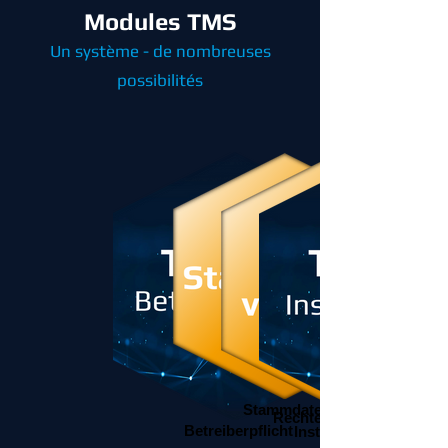
Modules TMS
Un système - de nombreuses
possibilités
Stammdaten
Rechteverwaltung
Betreiberpflicht
Instandhaltung und L