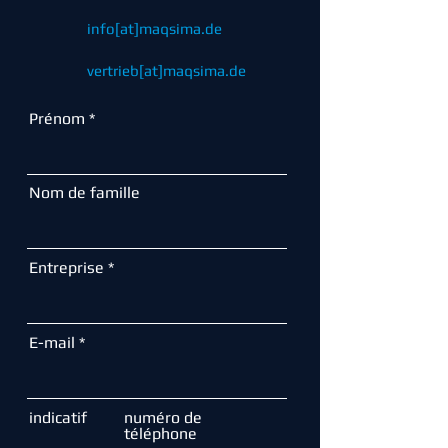
info[at]maqsima.de
vertrieb[at]maqsima.de
Prénom
Nom de famille
Entreprise
E-mail
indicatif
numéro de
téléphone