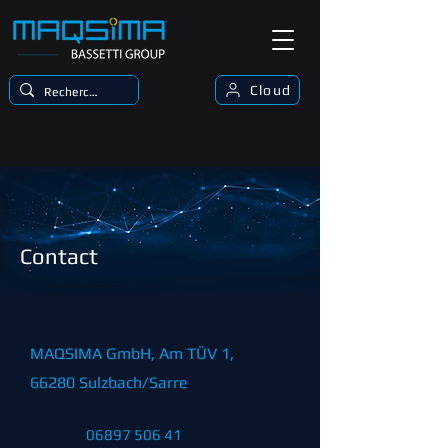
Cloud
Contact
MAQSIMA GmbH, Am TÜV 1,
66280 Sulzbach/Sarre
06897 506 41