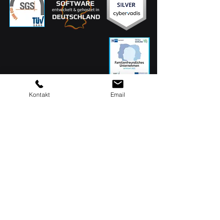
Kontakt
Email
MAQSIMA GmbH
Am TÜV 1
D-66280 Sulzbach
Siège social : 06897 / 506 41
Assistance : 06897 / 506
42
info[at]maqsima.de