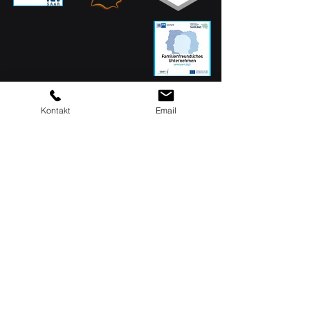
Kontakt
Email
MAQSIMA GmbH
Am TÜV 1
D-66280 Sulzbach
Siège social : 06897 / 506 41
Assistance : 06897 / 506
42
info[at]maqsima.de