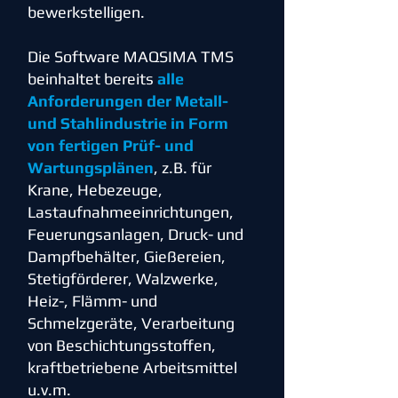
bewerkstelligen.
Die Software MAQSIMA TMS
beinhaltet bereits
alle
Anforderungen der Metall-
und Stahlindustrie in Form
von fertigen Prüf- und
Wartungsplänen
, z.B. für
Krane, Hebezeuge,
Lastaufnahmeeinrichtungen,
Feuerungsanlagen, Druck- und
Dampfbehälter, Gießereien,
Stetigförderer, Walzwerke,
Heiz-, Flämm- und
Schmelzgeräte, Verarbeitung
von Beschichtungsstoffen,
kraftbetriebene Arbeitsmittel
u.v.m.