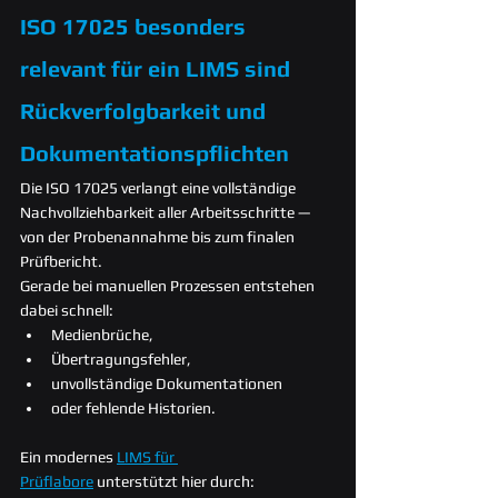
ISO 17025 besonders 
relevant für ein LIMS sind
Rückverfolgbarkeit und 
Dokumentationspflichten
Die ISO 17025 verlangt eine vollständige 
Nachvollziehbarkeit aller Arbeitsschritte — 
von der Probenannahme bis zum finalen 
Prüfbericht.
Gerade bei manuellen Prozessen entstehen 
dabei schnell:
Medienbrüche,
Übertragungsfehler,
unvollständige Dokumentationen
oder fehlende Historien.
Ein modernes 
LIMS für 
Prüflabore
 unterstützt hier durch: