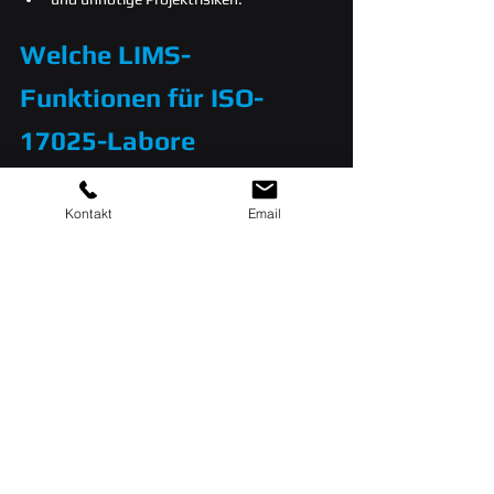
Welche LIMS-
Funktionen für ISO-
17025-Labore 
besonders wichtig sind
Kontakt
Email
ISO-17025-
Relevante 
Anforderung
LIMS-
Funktion
Rückverfolgbarkeit & 
Audit Trail, 
Datenintegrität
Benutzerrechte, 
Historien
Methodenmanageme
Versionierte 
nt
Prüfmethoden & 
Workflows