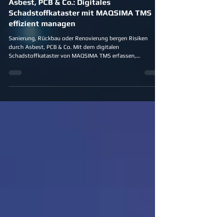
18. Nov. 2025
2 Min. Lesezeit
Asbest, PCB & Co.: Digitales
Schadstoffkataster mit MAQSIMA TMS
effizient managen
Sanierung, Rückbau oder Renovierung bergen Risiken
durch Asbest, PCB & Co. Mit dem digitalen
Schadstoffkataster von MAQSIMA TMS erfassen,
dokumentieren und verwalten Sie alle Gefahrenstoffe
zentral, gesetzeskonform und effizient – von der
Ersterfassung bis zur Entsorgung. So schützen Sie
Mitarbeiter, sparen Zeit und behalten jederzeit den
Überblick.