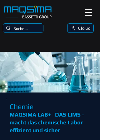
Cloud
Chemie
MAQSIMA LAB+ | DAS LIMS -
macht das chemische Labor
effizient und sicher