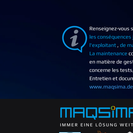
Renseignez-vous s
les
conséquences j
l'exploitant
,
de ma
La maintenance
co
en matière de gesti
concerne
les tests
Entretien et docu
www.maqsima.de