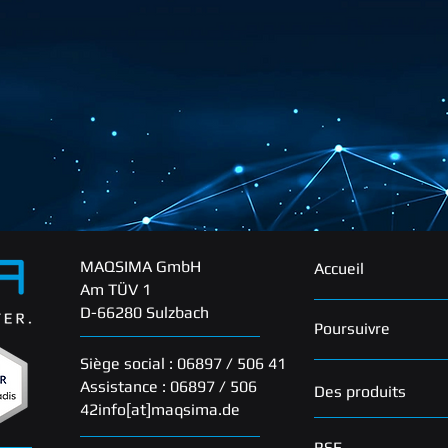
MAQSIMA GmbH
Accueil
Am TÜV 1
D-66280 Sulzbach
Poursuivre
Siège social : 06897 / 506 41
Assistance : 06897 / 506
Des produits
42
info[at]maqsima.de
RSE