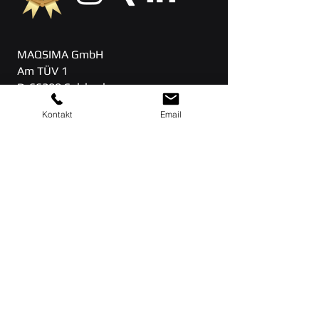
MAQSIMA GmbH
Am TÜV 1
D-66280 Sulzbach
Kontakt
Email
Siège social : 06897 / 506 41
Assistance : 06897 / 506
42
info[at]maqsima.de
Heures de travail:
Du lundi au jeudi de
8h00 à 16h30
Ven 8h00 - 16h00
Accueil
Contact