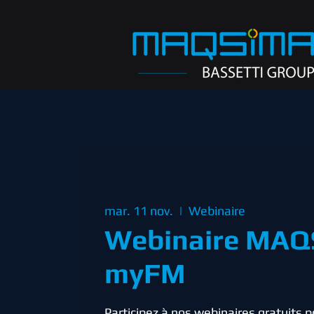
mar. 11 nov.
  |  
Webinaire
Webinaire MA
myFM
Participez à nos webinaires gratuits p