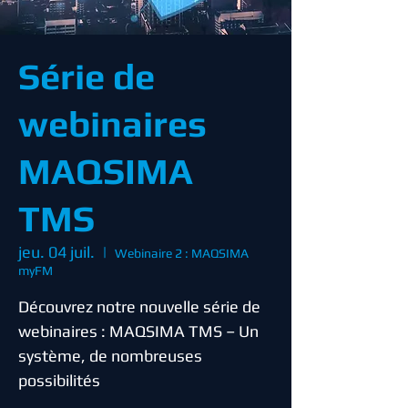
Série de
webinaires
MAQSIMA
TMS
jeu. 04 juil.
  |  
Webinaire 2 : MAQSIMA
myFM
Découvrez notre nouvelle série de
webinaires : MAQSIMA TMS – Un
système, de nombreuses
possibilités