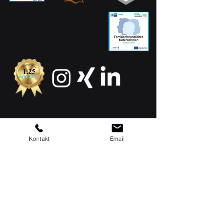
MAQSIMA GmbH
Am TÜV 1
Kontakt
Email
D-66280 Sulzbach
Siège social : 06897 / 506 41
Assistance : 06897 / 506
42
info[at]maqsima.de
Heures de travail: