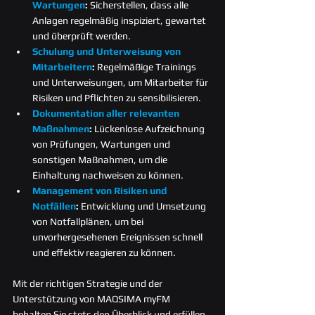
Wartungen
: 
Sicherstellen, dass alle 
Anlagen regelmäßig inspiziert, gewartet 
und überprüft werden.
Schulung und Unterweisung von 
Mitarbeitern
: 
Regelmäßige Trainings 
und Unterweisungen, um Mitarbeiter für 
Risiken und Pflichten zu sensibilisieren.
Dokumentation aller relevanten 
Maßnahmen
: 
Lückenlose Aufzeichnung 
von Prüfungen, Wartungen und 
sonstigen Maßnahmen, um die 
Einhaltung nachweisen zu können.
Management von Risiken und 
Notfällen
: 
Entwicklung und Umsetzung 
von Notfallplänen, um bei 
unvorhergesehenen Ereignissen schnell 
und effektiv reagieren zu können.
Mit der richtigen Strategie und der 
Unterstützung von MAQSIMA myFM 
behalten Sie stets den Überblick und erfüllen 