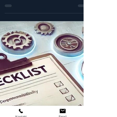
MAQSIMA TMS
2. Apr. 2025
3 Min. Lesezeit
Die Bedeutung von
Betreiberverantwortung und
Betreiberpflichten für eine sichere und
effiziente Anlagenbewirtschaftung
Betreiberverantwortung und Betreiberpflichten sind
essenziell für den sicheren und rechtskonformen Betrieb
technischer Anlagen. Erfahren Sie, wie Unternehmen mit
der Software MAQSIMA TMS ihre Betreiberpflichten
effizient erfüllen, Risiken minimieren und rechtliche
Anforderungen zuverlässig einhalten.
Kontakt
Email