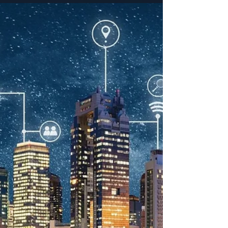
16. Okt. 2025
2 Min. Lesezeit
Prüfpflichten digital managen
Prüfpflichten digital managen – Betreiberpflichten effizient
erfüllen: Unternehmen stehen in der Verantwortung,
gesetzliche Prüfpflichten für Anlagen, Aufzüge oder
Brandschutzsysteme rechtskonform zu erfüllen. Digitale
Lösungen wie MAQSIMA myFM unterstützen Betreiber
dabei, ihre Prüfpflichten zentral zu verwalten, Fristen
einzuhalten und Nachweise revisionssicher zu
dokumentieren – für mehr Effizienz, Sicherheit und
Compliance im Facility Management.