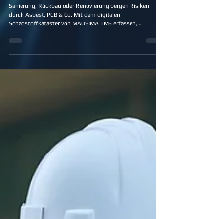
MAQSIMA TMS
18. Nov. 2025
2 Min. Lesezeit
Asbest, PCB & Co.: Digitales
Schadstoffkataster mit MAQSIMA TMS
effizient managen
Sanierung, Rückbau oder Renovierung bergen Risiken
durch Asbest, PCB & Co. Mit dem digitalen
Schadstoffkataster von MAQSIMA TMS erfassen,
dokumentieren und verwalten Sie alle Gefahrenstoffe
zentral, gesetzeskonform und effizient – von der
Ersterfassung bis zur Entsorgung. So schützen Sie
Mitarbeiter, sparen Zeit und behalten jederzeit den
Überblick.