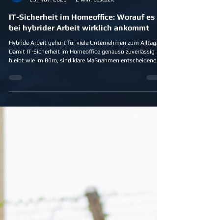
MAQSIMA
25. Nov. 2025
2 Min. Lesezeit
IT-Sicherheit im Homeoffice: Worauf es
bei hybrider Arbeit wirklich ankommt
Hybride Arbeit gehört für viele Unternehmen zum Alltag.
Damit IT-Sicherheit im Homeoffice genauso zuverlässig
bleibt wie im Büro, sind klare Maßnahmen entscheidend:
sicheres Passwortmanagement, regelmäßige Updates,
verschlüsselte VPN-Verbindungen, gut strukturierte
Zugriffsrechte und ein starkes Sicherheitsbewusstsein im
Team. So bleibt hybrides Arbeiten sicher und effizient.